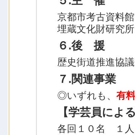
５.主 催
京都市考古資料館
埋蔵文化財研究所
６.後 援
歴史街道推進協議
７.関連事業
◎いずれも、
有
【学芸員によ
各回１０名 １人 1