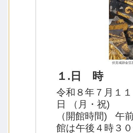
伏見城跡金箔
１.日 時
令和８年７月１１
日 （月・祝)
（開館時間) 午
館は午後４時３