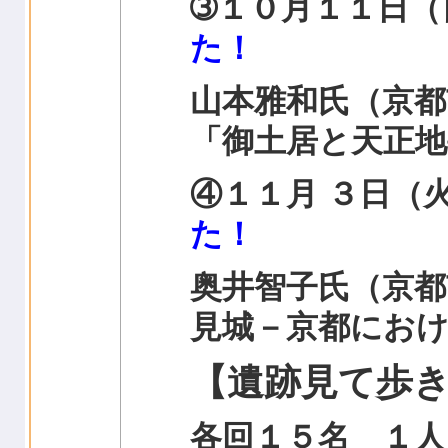
➂１０月１１日
た！
山本雅和氏（京都
「御土居と天正地
④１１月 ３日（
た！
奥井智子氏（京都
見城－京都にお
【遺跡見て歩
各回１５名 １人 2