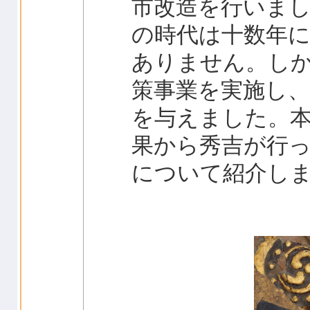
市改造を行いま
の時代は十数年
ありません。し
策事業を実施し
を与えました。
果から秀吉が行
について紹介し