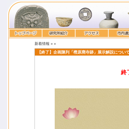
新着情報 »
»
【終了】企画陳列「樫原廃寺跡」展示解説につい
終