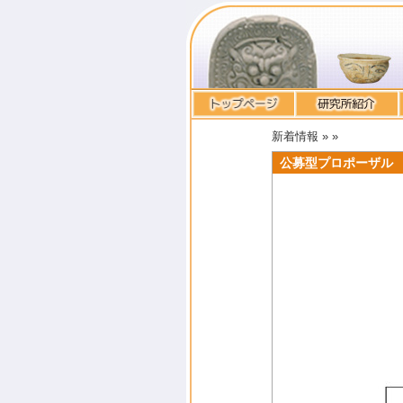
新着情報 »
»
公募型プロポーザル