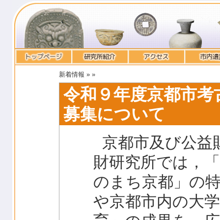
新着情報 »
»
令和９年度京都市考
募集について
京都市及び公益
財研究所では，
のまち京都」の
や京都市内の大