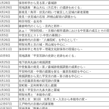
1月28日
保存科学から見る富ノ森城跡
10月29日
現地講座「東山大仏（方広寺）の遺跡をめぐる」
9月24日
新発見！鳥羽・伏見の戦いで被災した淀城の家老屋敷
7月23日
発見！伏見城の石垣 JR桃山駅前の調査から
6月25日
時宗寺院・金光寺
5月28日
鎌倉時代のくらし－京内と郊外－
4月23日
あぁ！『阿弥陀様』－京都の都市遺跡における中世墓の成立とその背
年3月5日
中世京瓦ヒストリ-中世の幕開け-
2月26日
鎌倉時代の京都−「八條院町」を中心として−
1月29日
明智光秀と京の城－周山城を中心に－
12月11日
保存科学と考古学～埋蔵文化財保存の現場から～
10月9日
現地講座「平安宮跡の史跡と史跡をめぐる」
9月25日
地下鉄烏丸線の発掘調査
7月31日
中世集落の発見～富ノ森城跡発掘調査の成果から～
6月26日
平安時代前・中期の庭園を探る－藤原良相邸を中心に－
4月17日
発掘調査から見た平安京の路～富小路を中心に～
3月13日
右大臣藤原良相の邸宅跡の実像
2月27日
室町殿－足利将軍の見た庭園
1月30日
発見！平安京の九条大路と羅城
6月27日
明智光秀と「本能寺の変」
1月25日
光秀と京 第1回 光秀と京～入京から本能寺の変～
12月07日
江戸時代の京都の武家屋敷
10月26日
現地講座「鴨東の歴史」