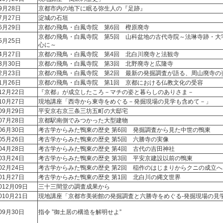
9月28日
京都市内の地下に眠る弥生人の『足跡』
7月27日
淀城の石垣
6月29日
京都の飛鳥・白鳳寺院 第6回 樫原廃寺
京都の飛鳥・白鳳寺院 第5回 山科盆地の古代寺院～法琳寺跡・大
5月25日
心に～
4月27日
京都の飛鳥・白鳳寺院 第4回 北白川廃寺と法観寺
3月30日
京都の飛鳥・白鳳寺院 第3回 北野廃寺と広隆寺
2月23日
京都の飛鳥・白鳳寺院 第2回 最新の発掘調査が語る、周山廃寺の
1月26日
京都の飛鳥・白鳳寺院 第1回 京都における仏教文化の受容
12月22日
『京都』が成立したころ－マチの姿と暮らしのありさま－
10月27日
現地講座「西寺から東寺をめぐる－発掘現場の見学も含めて－」
09月29日
平安京右京三条三坊五町の大邸宅
07月28日
京都駅南側でみつかった大型建物
06月30日
考古学からみた鴨東の歴史 第6回 発掘調査から見た中世の鴨東
05月26日
考古学からみた鴨東の歴史 第5回 六勝寺の実像
04月28日
考古学からみた鴨東の歴史 第4回 古代の吉田神社
03月24日
考古学からみた鴨東の歴史 第3回 平安京建設以前の鴨東
02月24日
考古学からみた鴨東の歴史 第2回 稲作のはじまりからクニの成立へ
01月27日
考古学からみた鴨東の歴史 第1回 北白川の縄文世界
012月09日
三十三間堂の調査成果から
010月21日
現地講座「京都市美術館の発掘調査と六勝寺をめぐる-発掘現場の見学
09月30日
指令 ”御土居の構造を解明せよ”