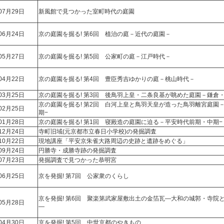
07月29日
新風館で見つかった室町時代の庭園
06月24日
京の庭園を掘る! 第6回 植治の庭－近代の庭園－
05月27日
京の庭園を掘る! 第5回 公家町の庭－江戸時代－
04月22日
京の庭園を掘る! 第4回 豊臣秀吉ゆかりの庭－桃山時代－
03月25日
京の庭園を掘る! 第3回 後鳥羽上皇・二条良基が眺めた庭園－鎌倉
京の庭園を掘る! 第2回 白河上皇と鳥羽天皇が造った鳥羽離宮庭園
02月25日
期−
01月28日
京の庭園を掘る! 第1回 寝殿造の庭園に迫る－平安時代前期・中期−
12月24日
寺町旧域(元京都市立春日小学校)の発掘調査
10月22日
現地講座「平安京朱雀大路周辺の史跡と遺跡をめぐる」
09月24日
円勝寺・成勝寺跡の発掘調査
07月23日
発掘調査で見つかった恭明宮
06月25日
京を発掘! 第7回 公家衆のくらし
京を発掘! 第6回 聚楽第武家屋敷出土の金箔瓦―大和の城郭・寺院
05月28日
―
04月30日
京を発掘! 第5回 中世京都のやきもの