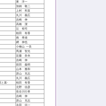
東 洋一
加納 敬二
上村 和直
丸川 義広
吉崎 伸
高橋 潔
辻 裕司
柏田 有香
南 孝雄
網 伸也
小檜山 一良
馬瀬 智光
近藤 奈央
吉崎 伸
前田 義明
山本 雅和
原山 充志
丸川 義広
と墓-
柏田 有香
北野 信彦
長谷川行孝
吉崎 伸
原山 充志
永田 信一