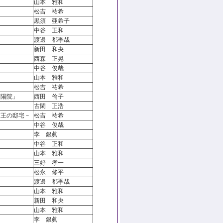
山本 雅和
松吉 祐希
黒須 亜希子
中谷 正和
渡邊 都季哉
新田 和央
西森 正晃
中谷 俊哉
山本 雅和
松吉 祐希
高陽院」
西田 倫子
古閑 正浩
斎王の邸宅－
松吉 祐希
中谷 俊哉
李 銀眞
中谷 正和
山本 雅和
三好 孝一
松永 修平
渡邊 都季哉
山本 雅和
新田 和央
山本 雅和
李 銀眞