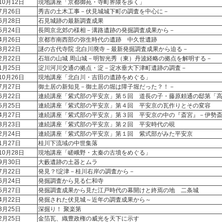
10月12日
現地講座「京都御苑・寺町界隈を歩く」
7月26日
秀吉の土木工事－伏見城城下町の調査を中心に－
6月28日
石見城跡の最新調査成果
5月24日
長岡京北郊の様相－溝路遺跡の発掘調査成果から－
4月26日
京都市南西部の弥生時代の遺跡 中久世遺跡
3月22日
謎の古代寺院 北白川廃寺－最新発掘調査成果から迫る－
2月22日
石垣の山城 周山城－明智光秀（東）丹波経略の拠点を解明する－
1月25日
淀川河川交通の拠点・淀－淀水垂大下津町遺跡の調査－
10月26日
現地講座「北白川・吉田の遺跡をめぐる」
7月27日
御土居の新知見－御土居の堀は障子堀だった？！－
6月22日
連続講座「紫式部の平安京」第５回 道長の子・藤原頼通の邸第「
5月25日
連続講座「紫式部の平安京」第４回 平安京の瓦作りとその変容
4月27日
連続講座「紫式部の平安京」第３回 平安京の中の『斎宮』－伊勢
3月23日
連続講座「紫式部の平安京」第２回 平安時代の硯
2月24日
連続講座「紫式部の平安京」第１回 紫式部がみた平安京
1月27日
桂川下流域の中世集落
10月28日
現地講座「嵯峨野・太秦の古墳をめぐる」
9月30日
大藪遺跡の土器とムラ
7月22日
発見？!淀津－桂川右岸の調査から－
6月24日
発掘調査から見る仁和寺
5月27日
発掘調査成果から見た江戸時代の幕開けと終焉の地 二条城
4月22日
発掘された伏見城～近年の調査成果から～
3月25日
深掘り！ 聚楽第
2月25日
金箔瓦、織豊政権の威光を天下に示す