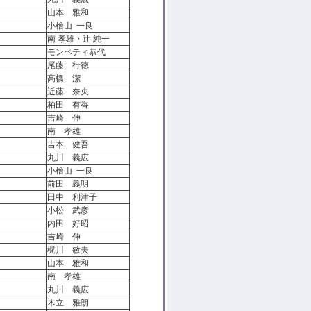
山本 雅和
小檜山 一良
南 孝雄・辻 純一
モンペティ恭代
尾藤 行徳
高橋 潔
近藤 奈央
柏田 有香
吉崎 伸
南 孝雄
吉本 健吾
丸川 義広
小檜山 一良
前田 義明
田中 利津子
小松 武彦
内田 好昭
吉崎 伸
梶川 敏夫
山本 雅和
」
南 孝雄
丸川 義広
木立 雅朗