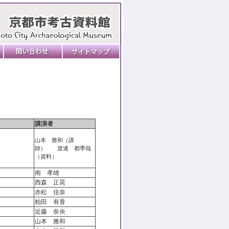
講演者
山本 雅和（講
師） 渡邊 都季哉
（資料）
南 孝雄
西森 正晃
赤松 佳奈
柏田 有香
近藤 奈央
山本 雅和