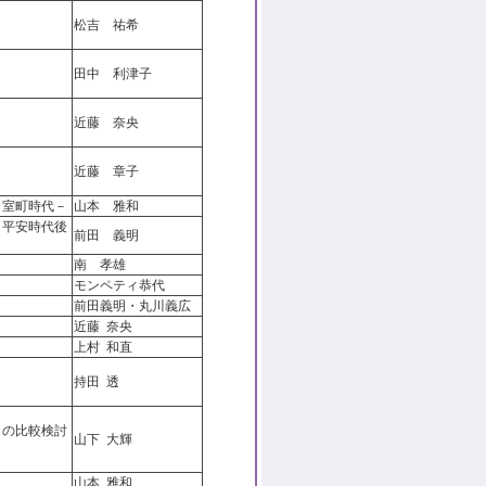
松吉 祐希
田中 利津子
近藤 奈央
近藤 章子
・室町時代－
山本 雅和
－平安時代後
前田 義明
南 孝雄
モンペティ恭代
前田義明・丸川義広
近藤 奈央
上村 和直
持田 透
との比較検討
山下 大輝
山本 雅和