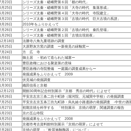
7月23日
シリーズ太秦・嵯峨野第６回「都の時代」
6月25日
シリーズ太秦・嵯峨野第５回「大寺の時代 集落形成」
5月28日
シリーズ太秦・嵯峨野第４回「大寺の時代 寺院建立」
4月23日
シリーズ太秦・嵯峨野第３回「古墳の時代 巨大古墳の系譜」
3月26日
2010年をふりかえって
2月26日
シリーズ太秦・嵯峨野第２回「古墳の時代 秦氏登場」
1月29日
シリーズ太秦・嵯峨野第１回「古墳出現前夜」
12月18日
法勝寺八角九重塔跡の調査
9月25日
大原野灰方窯の調査 ー新発見の緑釉窯ー
7月24日
方 広 寺
年6月6日
御土居 －初めて造られた城塞ー
5月29日
豊臣政権における聚楽第の意味
4月24日
豊臣政権の寺院整備 ー庭園の調査成果からー
3月27日
発掘成果をふりかえって 2009
2月27日
伏見城の発掘調査
1月30日
織田信長と京都
12月12日
開館30周年記念特別展示『京都 秀吉の時代』によせて
9月26日
平安京左京三条二坊十町跡（堀河院、元城巽中学校）の発掘調査
7月25日
平安京左京五条三坊九町跡・烏丸綾小路遺跡の発掘調査 -中世の酒屋
6月27日
初期京焼を科学する 「特別展示 京焼の萌芽」関連調査の報告
5月23日
京の五山寺院
4月25日
発掘成果をふりかえって 2008
3月28日
京都市考古資料館特別展示『京焼の萌芽』によせて
2月28日
京焼の萌芽 -「軟質施釉陶器」について -