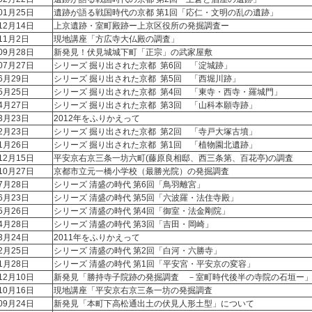
年01月25日
遺跡が語る戦国時代の京都 第1回「応仁・文明の乱の遺跡」
年12月14日
上京遺跡・室町殿跡ー上京区役所の発掘調査ー
11月2日
現地講座「方広寺大仏殿の調査」
09月28日
新発見！伏見城城下町「正宗」の武家屋敷
07月27日
シリーズ 掘り出された京都 第6回 「淀城跡」
6月29日
シリーズ 掘り出された京都 第5回 「西堀川跡」
5月25日
シリーズ 掘り出された京都 第4回 「東寺・西寺・羅城門」
4月27日
シリーズ 掘り出された京都 第3回 「山科本願寺跡」
年3月23日
2012年をふりかえって
2月23日
シリーズ 掘り出された京都 第2回 「寺戸大塚古墳」
1月26日
シリーズ 掘り出された京都 第1回 「植物園北遺跡」
年12月15日
平安京右京三条一坊六町(藤原良相邸、西三条第、百花亭)の調査
10月27日
京都市立元一橋小学校（最勝光院）の発掘調査
7月28日
シリーズ 清盛の時代 第6回「鳥羽離宮」
年6月23日
シリーズ 清盛の時代 第5回「六波羅・法住寺殿」
5月26日
シリーズ 清盛の時代 第4回「御室・法金剛院」
4月28日
シリーズ 清盛の時代 第3回「吉田・岡崎」
3月24日
2011年をふりかえって
2月25日
シリーズ 清盛の時代 第2回「白河・六勝寺」
1月28日
シリーズ 清盛の時代 第1回「平安宮・平安京の変容」
年12月10日
新発見「勝持寺子院跡の発掘調査 －室町時代後半の寺院の石垣ー
年10月16日
現地講座「平安京右京三条一坊の発掘調査
年09月24日
新発見「本町下高松通出土の伏見人形土型」について