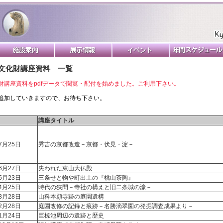
文化財講座資料 一覧
財講座資料をpdfデータで閲覧・配付を始めました。ご利用下さい。
追加していきますので、お待ち下さい。
講座タイトル
7月25日
秀吉の京都改造－京都・伏見・淀－
6月27日
失われた東山大仏殿
5月23日
三条せと物や町出土の『桃山茶陶』
4月25日
時代の狭間－寺社の構えと旧二条城の濠－
3月28日
山科本願寺跡の庭園遺構
2月28日
庭園改修の記録と痕跡－名勝滴翠園の発掘調査成果より－
1月24日
巨椋池周辺の遺跡と歴史