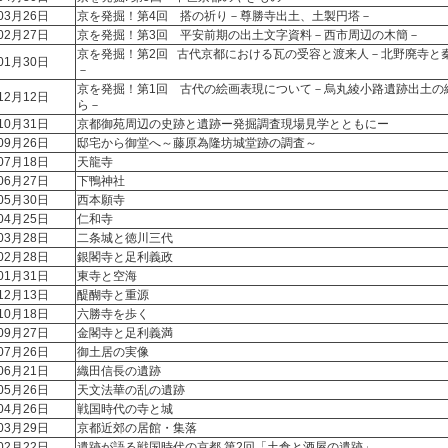
03月26日
京を発掘！第4回 搭の祈り－尊勝寺出土、土製円塔－
02月27日
京を発掘！第3回 平安前期の出土文字資料－西市周辺の木簡－
京を発掘！第2回 古代京都における瓦の受容と渡来人－北野廃寺と
01月30日
－
京を発掘！第1回 古代の絵画表現について－烏丸綾小路遺跡出土の
12月12日
ら－
10月31日
京都御苑周辺の史跡と遺跡ー発掘調査現場見学とともにー
09月26日
邸宅から御堂へ～藤原為隆坊城堂跡の調査～
07月18日
天龍寺
06月27日
下鴨神社
05月30日
西本願寺
04月25日
仁和寺
03月28日
二条城と徳川三代
年02月28日
銀閣寺と足利義政
01月31日
東寺と空海
12月13日
醍醐寺と重源
10月18日
六勝寺を歩く
09月27日
金閣寺と足利義満
07月26日
御土居の実像
06月21日
織田信長の遺跡
05月26日
天文法華の乱の遺跡
04月26日
戦国時代の寺と城
03月29日
京都近郊の居館・集落
02月22日
遺跡が語る戦国時代の京都 第2回「土倉と酒屋の遺跡」