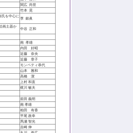
関広 尚世
竹本 晃
秦氏を中心に
李 銀眞
絵画土器か
中谷 正和
南 孝雄
内田 好昭
近藤 奈央
近藤 章子
モンペティ恭代
山本 雅和
高橋 潔
上村 和直
梶川 敏夫
前田 義明
南 孝雄
柏田 有香
平尾 政幸
馬瀬 智光
吉崎 伸
丸川 義広