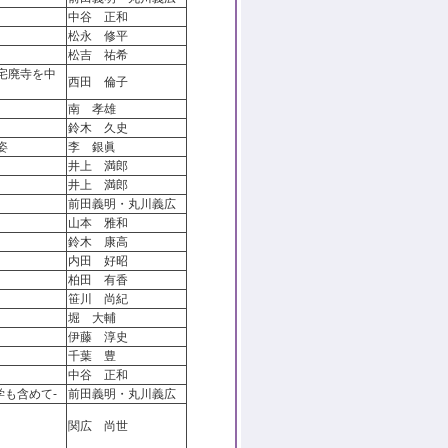
中谷 正和
松永 修平
松吉 祐希
宅廃寺を中
西田 倫子
南 孝雄
鈴木 久史
姿
李 銀眞
井上 満郎
井上 満郎
前田義明・丸川義広
山本 雅和
鈴木 康高
内田 好昭
柏田 有香
笹川 尚紀
堀 大輔
伊藤 淳史
千葉 豊
中谷 正和
も含めて-
前田義明・丸川義広
関広 尚世