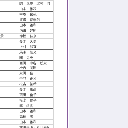
関 晃史 北村 彩
山本 雅和
中谷 俊哉
渡邊 都季哉
山本 雅和
内田 好昭
景−
赤松 佳奈
鈴木 久史
上村 和直
馬瀬 智光
関 晃史
西田 中谷 松永
松吉 岡田
永田 信一
中谷 正和
松吉 祐希
鈴木 康高
西田 倫子
松永 修平
李 銀眞
山本 雅和
高橋 潔
山本 雅和
前田義明・丸川義広